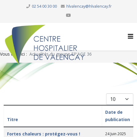
02 54 00 30 00
hlvalencay@hlvalencay.fr
Vous êtes ici :
Actualités du groupe EP'AGE 36
Afficher #
Date de
Titre
publication
Articles
Fortes chaleurs : protégez-vous !
24 Juin 2025