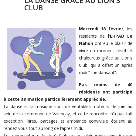
LA DANSE GRACE AU LION’S
CLUB
Mercredi 18 février
, les
résidents de
l’EHPAD Le
Nahon
ont eu le plaisir de
vivre un moment festif et
chaleureux grâce au Lion’s
Club, qui a offert un après
midi “Thé dansant”.
Pas moins de 40
résidents ont participé
à cette animation particulièrement appréciée.
La danse et la musique sont de véritables moteurs de joie au
sein de la commune de Valençay, et cette rencontre n’a pas fait
exception. Rires, partages et ambiance conviviale étaient au
rendez vous tout au long de l’après midi.
Les représentants du Lion’s Club se sont pleinement investis pour